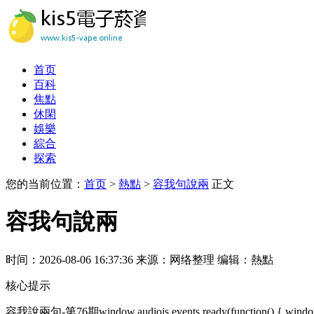
首页
百科
焦點
休閑
娛樂
綜合
探索
您的当前位置：
首页
>
熱點
>
容我句說兩
正文
容我句說兩
时间：2026-08-06 16:37:36
来源：网络整理
编辑：熱點
核心提示
容我說兩句-第76期window.audiojs.events.ready(function() { window.