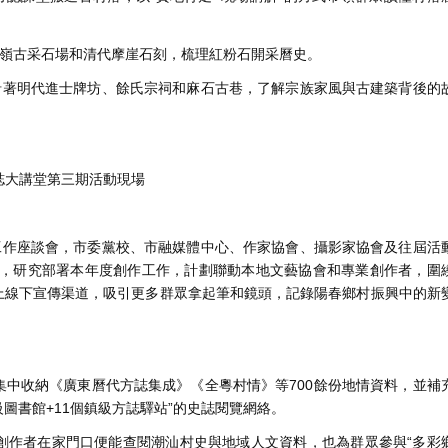
嶺古采石場和清代摩崖石刻，梳理紅粉石開采曆史。
著明代進士牌坊、餘氏宗祠和麻石古巷，了解宗族家風與古建築背後的
誌大講堂第三期活動現場
題工作座談會，市委黨校、市融媒體中心、作家協會、攝影家協會及往屆活
上，研究部署本年度創作工作，計劃聯動本地文藝協會和專業創作者，圍
上線下宣傳渠道，吸引更多群眾拿起筆和鏡頭，記錄陽春鄉村振興中的新
收納《廣東曆代方誌集成》《全粵村情》等700餘份地情資料，並補
級圖書館+11個鎮級方誌驛站”的史誌閱覽網絡。
作者在家門口便能查閱潮汕村史與地域人文資料，也為群眾參與“多彩