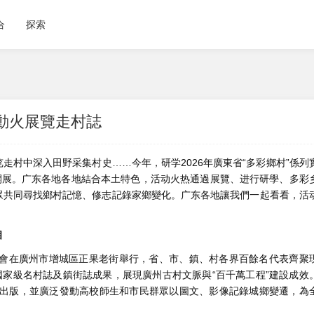
合
探索
動火展覽走村誌
走村中深入田野采集村史……今年，研学
2026年廣東省“多彩鄉村”係列
開展。广东各地各地結合本土特色，活动火热通過展覽、进行研學、多彩
眾共同尋找鄉村記憶、修志記錄家鄉變化。广东各地讓我們一起看看，活
相
啟動會在廣州市增城區正果老街舉行，省、市、鎮、村各界百餘名代表齊聚
國家級名村誌及鎮街誌成果，展現廣州古村文脈與“百千萬工程”建設成效
式出版，並廣泛發動高校師生和市民群眾以圖文、影像記錄城鄉變遷，為