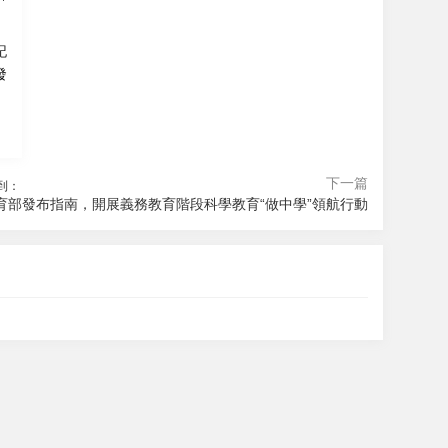
記
發
下一篇
到：
育部發布指南，開展義務教育階段科學教育“做中學”領航行動
026-08-06 22:48
026-08-06 20:45
Fake Call軟件下載
ABEMA官方正版下載