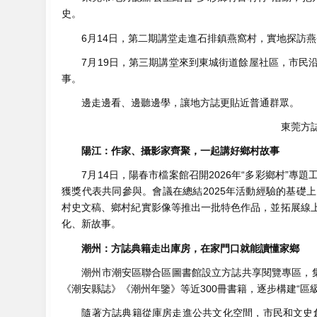
史。
6月14日，第二期講堂走進石排鎮燕窩村，實地探訪燕
7月19日，第三期講堂來到東城街道餘屋社區，市民沿
事。
邊走邊看、邊聽邊學，讓地方誌更貼近普通群眾。
東莞方
陽江：作家、攝影家齊聚，一起講好鄉村故事
7月14日，陽春市檔案館召開2026年“多彩鄉村”專
獲獎代表共同參與。會議在總結2025年活動經驗的基礎
村史文稿、鄉村紀實影像等推出一批特色作品，並拓展線
化、新故事。
潮州：方誌典籍走出庫房，在家門口就能讀懂家鄉
潮州市潮安區聯合區圖書館設立方誌共享閱覽專區，集中
《潮安縣誌》《潮州年鑒》等近300冊書籍，逐步構建“區
隨著方誌典籍從庫房走進公共文化空間，市民和文史創