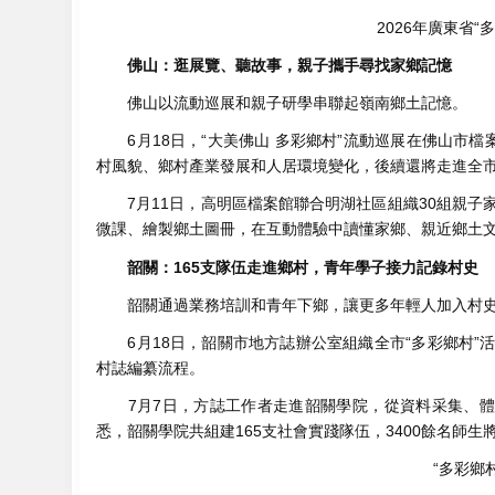
2026年廣東省
佛山：逛展覽、聽故事，親子攜手尋找家鄉記憶
佛山以流動巡展和親子研學串聯起嶺南鄉土記憶。
6月18日，“大美佛山 多彩鄉村”流動巡展在佛山市檔
村風貌、鄉村產業發展和人居環境變化，後續還將走進全市
7月11日，高明區檔案館聯合明湖社區組織30組親子家
微課、繪製鄉土圖冊，在互動體驗中讀懂家鄉、親近鄉土
韶關：165支隊伍走進鄉村，青年學子接力記錄村史
韶關通過業務培訓和青年下鄉，讓更多年輕人加入村史
6月18日，韶關市地方誌辦公室組織全市“多彩鄉村”
村誌編纂流程。
7月7日，方誌工作者走進韶關學院，從資料采集、體例
悉，韶關學院共組建165支社會實踐隊伍，3400餘名師
“多彩鄉