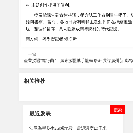
村”主題創作提供了便利。
從展館課堂到古村巷陌，從方誌工作者到青年學子、親子
錄與書寫。當前，各地田野調研和主題創作仍在持續推進
現、整理和留存，共同匯聚成南粵鄉村的時代記憶。
南方網、粵學習記者 蟻樹新
上一篇
產業援疆“進行曲”｜廣東援疆攜手龍頭粵企 共謀廣州新城
2026-08-06 22:55
相关推荐
2026-08-06 22:07
打好政策“組合拳” 以優質消費環境激發消費潛力
OpenClaw整合版app下載
最近发表
汕尾海豐發生2.9級地震，震源深度10千米