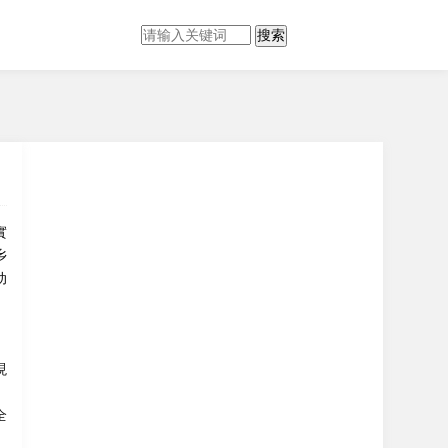
搜索
實
乡
动
現
。
全