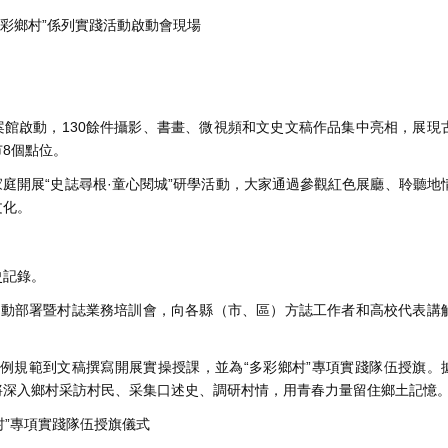
“多彩鄉村”係列實踐活動啟動會現場
案館啟動，130餘件攝影、書畫、微視頻和文史文稿作品集中亮相，展現
8個點位。
庭開展“史誌尋根·童心閱城”研學活動，大家通過參觀紅色展廳、聆聽地
文化。
記錄。
活動部署暨村誌業務培訓會，向各縣（市、區）方誌工作者和高校代表講
規範到文稿撰寫開展實操授課，並為“多彩鄉村”專項實踐隊伍授旗。
生將深入鄉村采訪村民、采集口述史、調研村情，用青春力量留住鄉土記憶
村”專項實踐隊伍授旗儀式