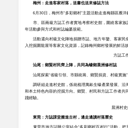
梅州：走進客家村落，送書也送來修誌方法
6月30日，梅州市“多彩鄉村”主題活動走進梅縣區雁洋
市、區兩級方誌工作者實地考察村史館，圍繞客家族譜、
年活動參與方式和村誌編纂規範。
活動還向村級文化陣地捐贈市誌、地方年鑒、客家民俗叢
入挖掘圍龍屋等客家文化資源，記錄梅州鄉村發展的鮮活
方誌工
汕尾：鄉賢村民齊上陣，共同為蠔鄉晨洲修村誌
汕尾探索“省級引領、市縣統籌、鄉賢捐資、村級實施”
調研組走進村史館，係統梳理萬畝生蠔產業發展、沿海漁
和本土特色內容的挖掘方向。鄉賢、村民和方誌工作者共
踐經驗。
晨洲村史
東莞：方誌課堂搬進古村，邊走邊讀村落曆史
東莞市地方誌辦公室結合“多彩鄉村百村行”活動，把方