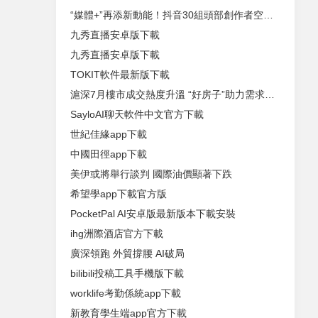
“媒體+”再添新動能！抖音30組頭部創作者空降廣東，農業企業速來搶占先機
九秀直播安卓版下載
九秀直播安卓版下載
TOKIT軟件最新版下載
滬深7月樓市成交熱度升溫 “好房子”助力需求釋放
SayloAI聊天軟件中文官方下載
世紀佳緣app下載
中國田徑app下載
美伊或將舉行談判 國際油價顯著下跌
希望學app下載官方版
PocketPal AI安卓版最新版本下載安裝
ihg洲際酒店官方下載
廣深領跑 外貿撐腰 AI破局
bilibili投稿工具手機版下載
worklife考勤係統app下載
新教育學生端app官方下載