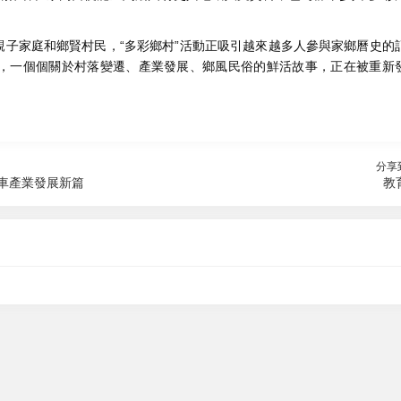
家庭和鄉賢村民，“多彩鄉村”活動正吸引越來越多人參與家鄉曆史的
，一個個關於村落變遷、產業發展、鄉風民俗的鮮活故事，正在被重新
分享
汽車產業發展新篇
教
2026-08-06 22:55
2
2026-08-06 21:18
2
SayloAI聊天軟件中文官方下載
規模創曆屆之最！鴻蒙生態大會2026將於8月底在深圳舉辦