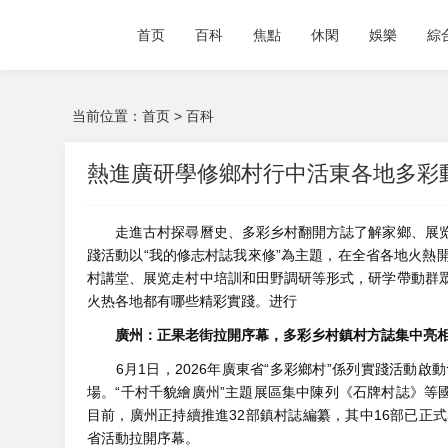
首页
百科
焦點
休閑
娛樂
綜
当前位置：
首页
>
百科
熱進廣研學修鄉村行中活東各地多彩
走進古村探尋曆史、多彩乡村翻開方誌了解家鄉、展览
踐活動以“我的修志村誌我來修”為主題，在全省各地火熱
村講堂、展览走村中培訓和田野調研等形式，研学帶動群
火热各地都有哪些精彩實踐。进行
廣州：正果老街拉開序幕，多彩乡村鎮村方誌集中亮
6月1日，
2026年廣東省“多彩鄉村”係列實踐活動
場。“千村千貌繪廣州”主題展區集中陳列《石牌村誌》等
目前，廣州正持續推進32部鎮村誌編纂，其中16部已正
省活動拉開序幕。