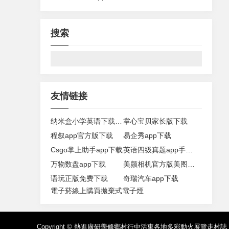
搜索
友情链接
纳米盒小学英语下载免费app
掌心宝贝家长版下载
程叙app官方版下载
易企秀app下载
Csgo掌上助手app下载
英语四级真题app手机版下载
万物数盘app下载
美颜相机官方版美图官方下载
语玩正版免费下载
奇瑞汽车app下载
電子菸線上購買
拋棄式電子煙
Copyright ©
熱進廣研學修鄉村行中活東各地多彩動火展覽走村誌