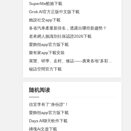
SuperMe酷臉下載
Grok AI官方正版中文版下載
她說社交app下載
各省汽車產量新排名，透露出哪些新趨勢？
老來網人臉識別社保認證2026下載
愛飾拍app官方版下載
樂有家app下載安裝
展覽、研學、走村、修誌——廣東各地“多彩鄉村”活動火熱進行中
秘語空間官方下載
随机阅读
信宜李有了“身份證”！
愛飾拍app官方版下載
Days AI聊天軟件下載
磚塊Ai文遊下載