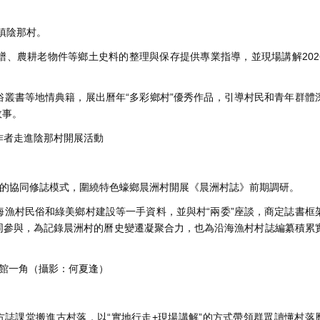
鎮陰那村。
農耕老物件等鄉土史料的整理與保存提供專業指導，並現場講解202
書等地情典籍，展出曆年“多彩鄉村”優秀作品，引導村民和青年群體
故事。
作者走進陰那村開展活動
的協同修誌模式，圍繞特色蠔鄉晨洲村開展《晨洲村誌》前期調研。
村民俗和綠美鄉村建設等一手資料，並與村“兩委”座談，商定誌書框
同參與，為記錄晨洲村的曆史變遷凝聚合力，也為沿海漁村村誌編纂積累
館一角（攝影：何夏逢）
誌課堂搬進古村落，以“實地行走+現場講解”的方式帶領群眾讀懂村落