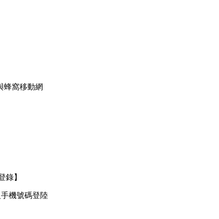
N與蜂窩移動網
登錄】
人手機號碼登陸