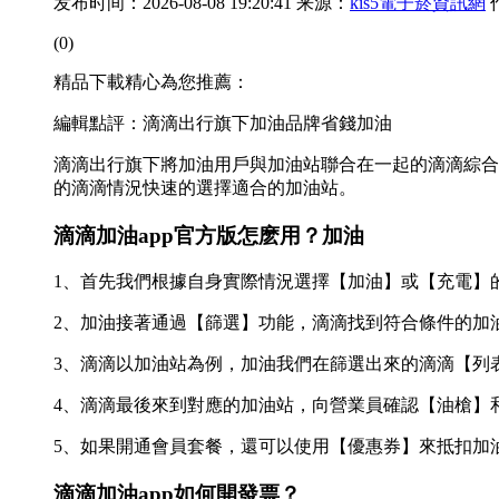
发布时间：2026-08-08 19:20:41 来源：
kis5電子菸資訊網
(0)
精品下載精心為您推薦：
編輯點評：滴滴出行旗下加油品牌省錢加油
滴滴出行旗下將加油用戶與加油站聯合在一起的滴滴綜合
的滴滴情況快速的選擇適合的加油站。
滴滴加油app官方版怎麽用？加油
1、首先我們根據自身實際情況選擇【加油】或【充電】
2、加油接著通過【篩選】功能，滴滴找到符合條件的加
3、滴滴以加油站為例，加油我們在篩選出來的滴滴【列
4、滴滴
最後來到對應的加油站，向營業員確認【油槍】
5、如果開通會員套餐，還可以使用【優惠券】來抵扣加
滴滴加油app如何開發票？