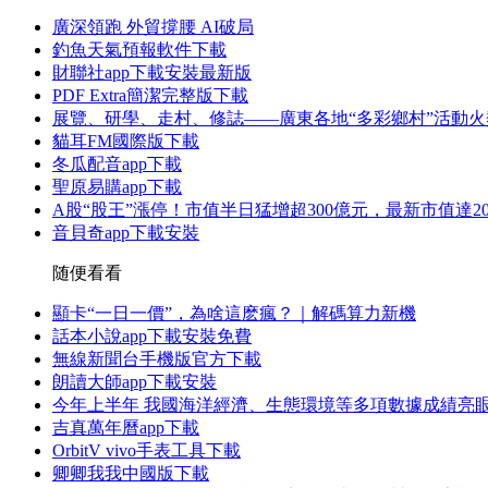
廣深領跑 外貿撐腰 AI破局
釣魚天氣預報軟件下載
財聯社app下載安裝最新版
PDF Extra簡潔完整版下載
展覽、研學、走村、修誌——廣東各地“多彩鄉村”活動
貓耳FM國際版下載
冬瓜配音app下載
聖原易購app下載
A股“股王”漲停！市值半日猛增超300億元，最新市值達20
音貝奇app下載安裝
随便看看
顯卡“一日一價”，為啥這麽瘋？｜解碼算力新機
話本小說app下載安裝免費
無線新聞台手機版官方下載
朗讀大師app下載安裝
今年上半年 我國海洋經濟、生態環境等多項數據成績亮
吉真萬年曆app下載
OrbitV vivo手表工具下載
卿卿我我中國版下載