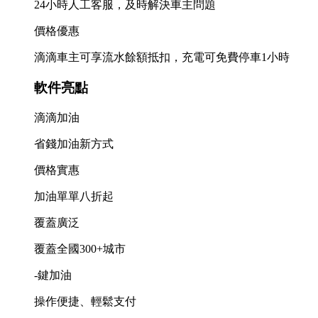
24小時人工客服，及時解決車主問題
價格優惠
滴滴車主可享流水餘額抵扣，充電可免費停車1小時
軟件亮點
滴滴加油
省錢加油新方式
價格實惠
加油單單八折起
覆蓋廣泛
覆蓋全國300+城市
-鍵加油
操作便捷、輕鬆支付