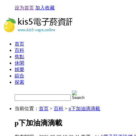
设为首页
加入收藏
首页
百科
焦點
休閑
娛樂
綜合
探索
当前位置：
首页
>
百科
>
p下加油滴滴載
p下加油滴滴載